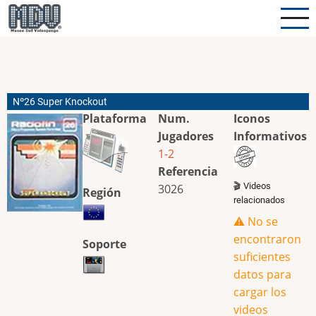
Pasar
al
contenido
principal
Nº26 Super Knockout
Plataforma
Num.
Iconos
Jugadores
Informativos
1-2
Referencia
🎬 Videos
3026
Región
relacionados
⚠️ No se
encontraron
Soporte
suficientes
datos para
cargar los
videos