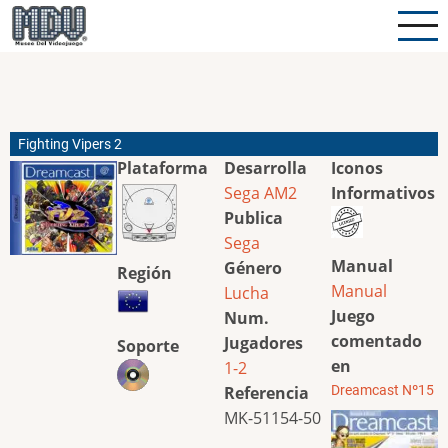
Pasar
al
contenido
principal
Fighting Vipers 2
Plataforma
Desarrolla
Iconos
Sega AM2
Informativos
Publica
Sega
Manual
Género
Región
Manual
Lucha
Juego
Num.
comentado
Jugadores
Soporte
en
1-2
Referencia
Dreamcast Nº15
MK-51154-50