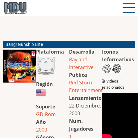
Pasar
al
contenido
principal
Bang! Gunship Elite
Plataforma
Desarrolla
Iconos
Rayland
Informativos
Interactive
Publica
🎬 Videos
Red Storm
Región
relacionados
Entertainment
Lanzamiento
22 Diciembre,
Soporte
2000
GD-Rom
Num.
Año
Jugadores
2000
1
Género