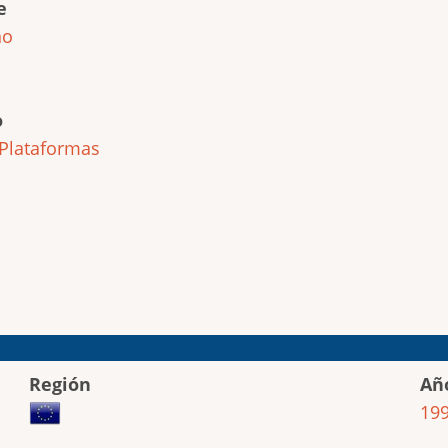
e
ho
o
Plataformas
Región
Añ
19