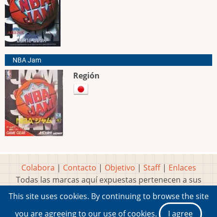
NBA Jam
Región
Colabora
|
Contacto
|
Objetivo
|
Staff
|
Enlaces
Todas las marcas aquí expuestas pertenecen a sus
respectivos y legítimos dueños
This site uses cookies. By continuing to browse the site
Idea, página, contenidos y diseños creados por
Marty
you are agreeing to our use of cookies.
I agree
2001-2026 Museo del Videojuego®