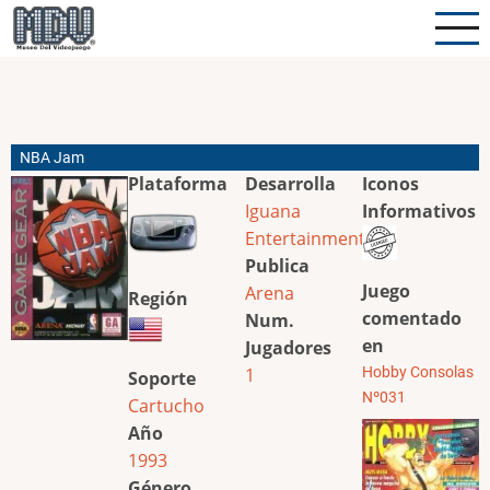
Pasar
al
contenido
principal
NBA Jam
Plataforma
Desarrolla
Iconos
Iguana
Informativos
Entertainment
Publica
Juego
Arena
Región
comentado
Num.
en
Jugadores
1
Hobby Consolas
Soporte
Nº031
Cartucho
Año
1993
Género