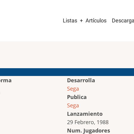
Main
Listas
Artículos
Descarg
navigation
orma
Desarrolla
Sega
Publica
Sega
Lanzamiento
29 Febrero, 1988
Num. Jugadores