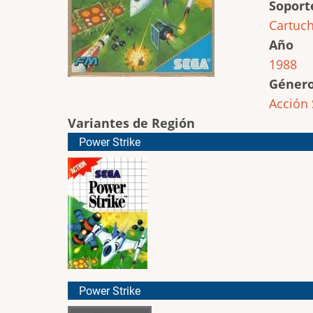
Soport
Cartuc
Año
1988
Géner
Acción
Variantes de Región
Power Strike
Power Strike