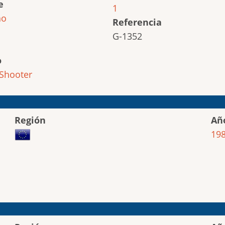
e
1
ho
Referencia
G-1352
o
Shooter
Región
Añ
19