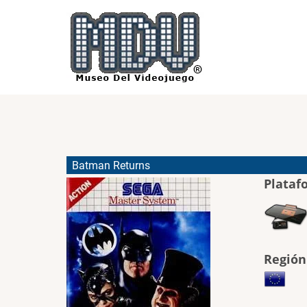
Pasar
al
contenido
principal
Batman Returns
Plataf
Región