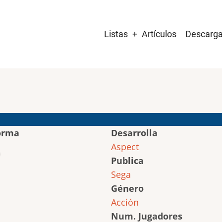
Main
Listas
Artículos
Descarg
navigation
orma
Desarrolla
Aspect
Publica
Sega
Género
Acción
Num. Jugadores