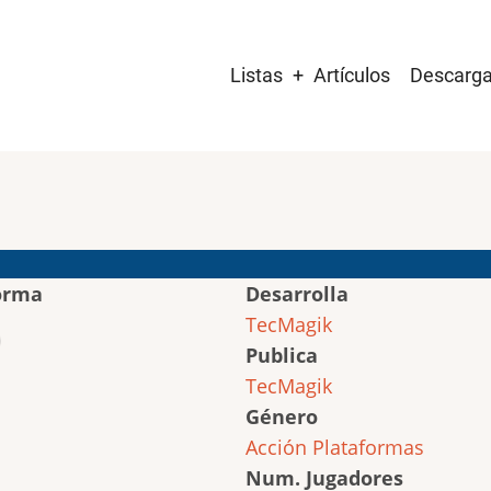
Main
Listas
Artículos
Descarg
navigation
orma
Desarrolla
TecMagik
Publica
TecMagik
Género
Acción
Plataformas
Num. Jugadores