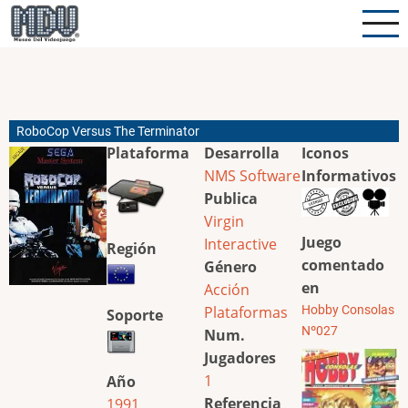
Pasar
al
contenido
principal
RoboCop Versus The Terminator
Plataforma
Desarrolla
Iconos
NMS Software
Informativos
Publica
Virgin
Juego
Interactive
Región
comentado
Género
en
Acción
Plataformas
Hobby Consolas
Soporte
Nº027
Num.
Jugadores
1
Año
Referencia
1991