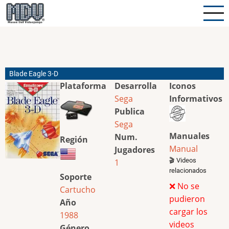
Pasar
al
contenido
principal
Blade Eagle 3-D
Plataforma
Desarrolla
Iconos
Sega
Informativos
Publica
Sega
Manuales
Num.
Región
Manual
Jugadores
🎬 Videos
1
relacionados
Soporte
❌ No se
Cartucho
pudieron
Año
cargar los
1988
videos
Género