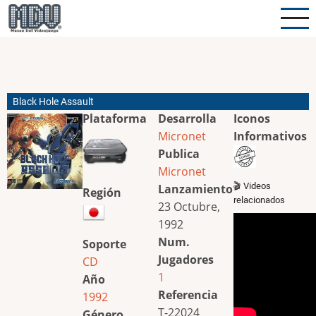
Pasar
al
contenido
principal
Black Hole Assault
Plataforma
Desarrolla
Iconos
Micronet
Informativos
Publica
Micronet
🎬 Videos
Lanzamiento
Región
relacionados
23 Octubre,
1992
Num.
Soporte
Jugadores
CD
1
Año
Referencia
1992
T-22024
Género