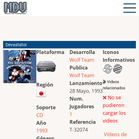
Pasar
al
contenido
principal
Devastator
Plataforma
Desarrolla
Iconos
Wolf Team
Informativos
Publica
Wolf Team
🎬 Videos
Lanzamiento
Región
relacionados
28 Mayo, 1993
❌ No se
Num.
pudieron
Jugadores
Soporte
cargar los
1
CD
videos
Referencia
Año
T-32074
1993
Vídeos de
Género