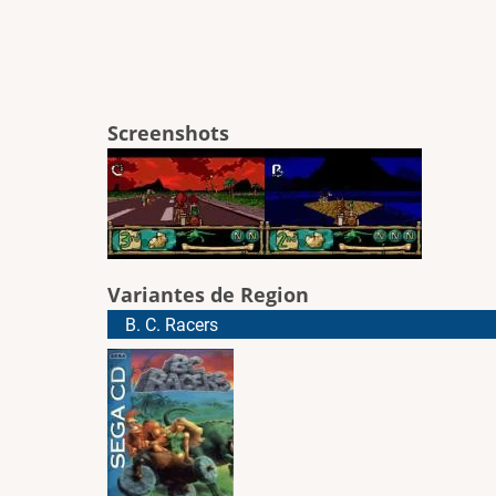
Screenshots
Variantes de Region
B. C. Racers