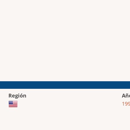
Región
Añ
19