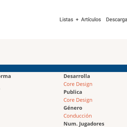
Main
Listas
Artículos
Descarg
navigation
orma
Desarrolla
Core Design
Publica
Core Design
Género
Conducción
Num. Jugadores