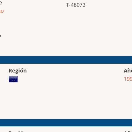
e
T-48073
ho
o
Región
Añ
19