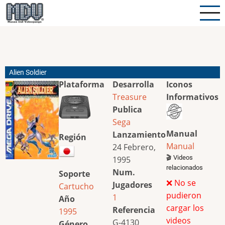
Pasar
al
contenido
principal
Alien Soldier
Plataforma
Desarrolla
Iconos
Treasure
Informativos
Publica
Sega
Manual
Lanzamiento
Región
Manual
24 Febrero,
🎬 Videos
1995
relacionados
Num.
Soporte
❌ No se
Jugadores
Cartucho
pudieron
1
Año
cargar los
Referencia
1995
videos
G-4130
Género