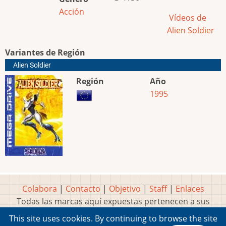
Acción
Vídeos de
Alien Soldier
Variantes de Región
Alien Soldier
Región
Año
1995
Colabora
|
Contacto
|
Objetivo
|
Staff
|
Enlaces
Todas las marcas aquí expuestas pertenecen a sus
respectivos y legítimos dueños
This site uses cookies. By continuing to browse the site