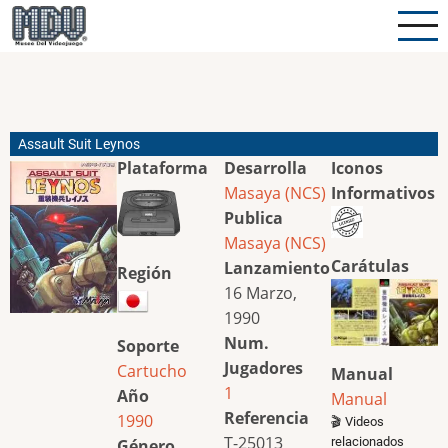
Pasar
al
contenido
principal
Assault Suit Leynos
Plataforma
Desarrolla
Iconos
Masaya (NCS)
Informativos
Publica
Masaya (NCS)
Carátulas
Lanzamiento
Región
16 Marzo,
1990
Num.
Soporte
Jugadores
Cartucho
Manual
1
Año
Manual
Referencia
1990
🎬 Videos
T-25013
relacionados
Género