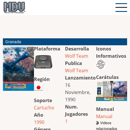
Pasar
al
contenido
principal
Granada
Plataforma
Desarrolla
Iconos
Wolf Team
Informativos
Publica
Wolf Team
Carátulas
Lanzamiento
Región
16
Noviembre,
1990
Soporte
Num.
Cartucho
Manual
Jugadores
Año
Manual
1
1990
🎬 Videos
Género
relacionados