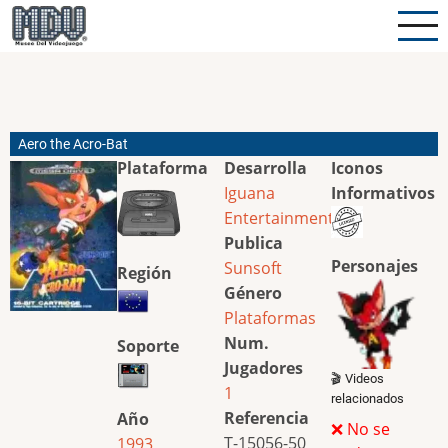
Pasar
al
contenido
principal
Aero the Acro-Bat
Plataforma
Desarrolla
Iconos
Iguana
Informativos
Entertainment
Publica
Personajes
Sunsoft
Región
Género
Plataformas
Num.
Soporte
Jugadores
🎬 Videos
1
relacionados
Referencia
Año
❌ No se
T-15056-50
1993