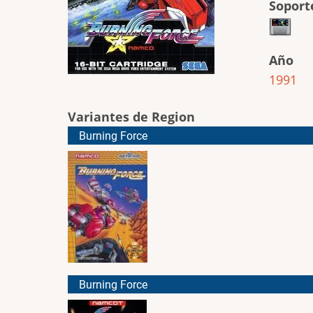
Soport
Año
1991
Variantes de Region
Burning Force
Burning Force