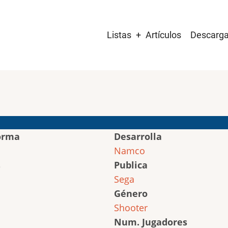
Main
Listas
Artículos
Descarg
navigation
orma
Desarrolla
Namco
Publica
Sega
Género
Shooter
Num. Jugadores