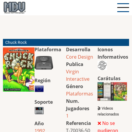
Pasar
al
contenido
principal
Chuck Rock
Plataforma
Desarrolla
Iconos
Core Design
Informativos
Publica
Virgin
Carátulas
Interactive
Región
Género
Plataformas
Num.
Soporte
Jugadores
🎬 Videos
relacionados
1
Referencia
❌ No se
Año
T-70036-50
pudieron
1992