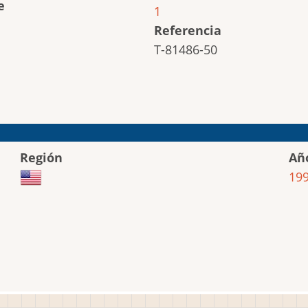
e
1
Referencia
T-81486-50
Región
Añ
19