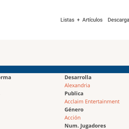
Main
Listas
Artículos
Descarg
navigation
orma
Desarrolla
Alexandria
Publica
Acclaim Entertainment
Género
Acción
Num. Jugadores