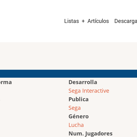
Main
Listas
Artículos
Descarg
navigation
orma
Desarrolla
Sega Interactive
Publica
Sega
Género
Lucha
Num. Jugadores