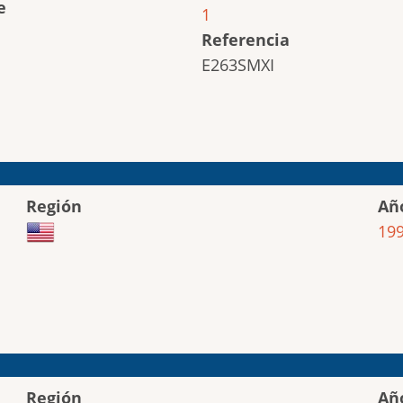
e
1
Referencia
E263SMXI
Región
Añ
19
Región
Añ