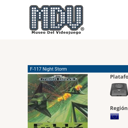
Pasar
al
contenido
principal
F-117 Night Storm
Plataf
Región