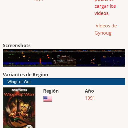
cargar los
videos
Vídeos de
Gynoug
Screenshots
Variantes de Region
Wings of Wor
Región
Año
1991