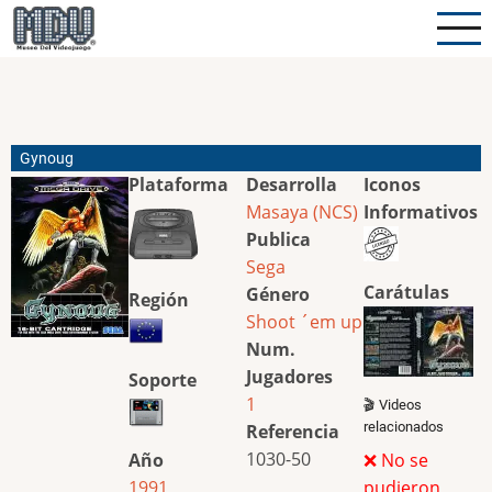
Pasar
al
contenido
principal
Gynoug
Plataforma
Desarrolla
Iconos
Masaya (NCS)
Informativos
Publica
Sega
Carátulas
Género
Región
Shoot ´em up
Num.
Jugadores
Soporte
1
🎬 Videos
relacionados
Referencia
1030-50
Año
❌ No se
1991
pudieron