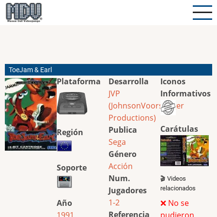
Pasar
al
contenido
principal
ToeJam & Earl
Plataforma
Desarrolla
Iconos
JVP
Informativos
(JohnsonVoorsanger
Productions)
Carátulas
Publica
Región
Sega
Género
Acción
Soporte
Num.
🎬 Videos
relacionados
Jugadores
1-2
Año
❌ No se
Referencia
1991
pudieron