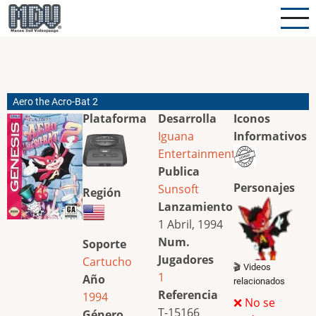
Pasar
al
contenido
principal
Aero the Acro-Bat 2
Plataforma
Desarrolla
Iconos
Iguana
Informativos
Entertainment
Publica
Personajes
Sunsoft
Región
Lanzamiento
1 Abril, 1994
Num.
Soporte
Jugadores
Cartucho
🎬 Videos
1
Año
relacionados
Referencia
1994
❌ No se
T-15166
Género