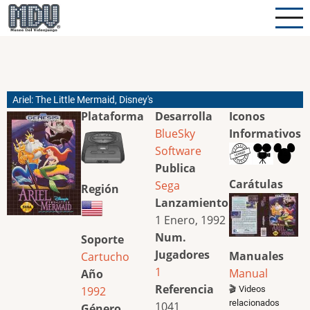
Pasar
al
contenido
principal
Ariel: The Little Mermaid, Disney's
Plataforma
Desarrolla
Iconos
BlueSky
Informativos
Software
Publica
Carátulas
Sega
Región
Lanzamiento
1 Enero, 1992
Num.
Soporte
Jugadores
Manuales
Cartucho
1
Manual
Año
Referencia
1992
🎬 Videos
relacionados
1041
Género