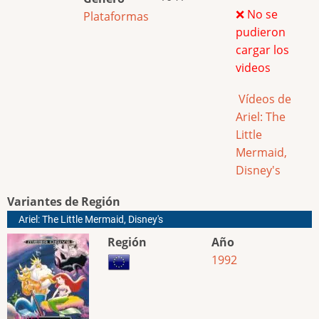
❌ No se
Plataformas
pudieron
cargar los
videos
Vídeos de
Ariel: The
Little
Mermaid,
Disney's
Variantes de Región
Ariel: The Little Mermaid, Disney's
Región
Año
1992