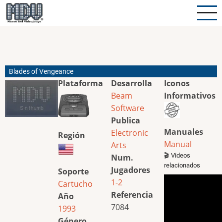
Pasar
al
contenido
principal
Blades of Vengeance
Plataforma
Desarrolla
Iconos
Beam
Informativos
Software
Publica
Manuales
Electronic
Región
Manual
Arts
🎬 Videos
Num.
relacionados
Jugadores
Soporte
1-2
Cartucho
Referencia
Año
7084
1993
Género