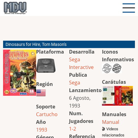
Pasar
al
contenido
principal
Dinosaurs for Hire, Tom Mason's
Plataforma
Desarrolla
Iconos
Sega
Informativos
Interactive
Publica
Carátulas
Sega
Región
Lanzamiento
6 Agosto,
1993
Soporte
Num.
Cartucho
Manuales
Jugadores
Año
Manual
1-2
1993
🎬 Videos
relacionados
Referencia
Género