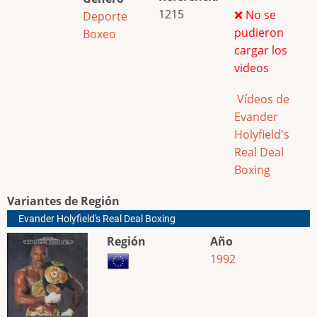
1215
❌ No se
Deporte
pudieron
Boxeo
cargar los
videos
Vídeos de
Evander
Holyfield's
Real Deal
Boxing
Variantes de Región
Evander Holyfield's Real Deal Boxing
Región
Año
1992