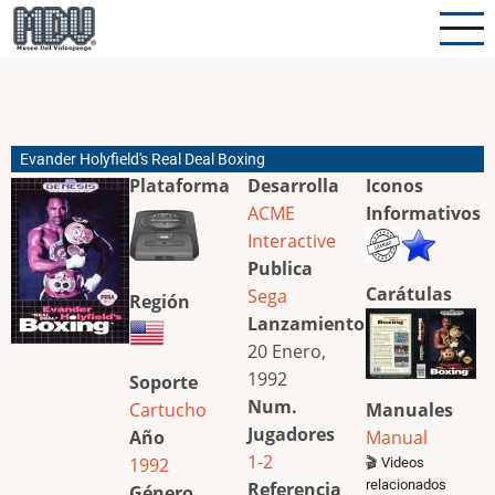
Pasar
al
contenido
principal
Evander Holyfield's Real Deal Boxing
Plataforma
Desarrolla
Iconos
ACME
Informativos
Interactive
Publica
Carátulas
Sega
Región
Lanzamiento
20 Enero,
1992
Soporte
Num.
Cartucho
Manuales
Jugadores
Año
Manual
1-2
1992
🎬 Videos
relacionados
Referencia
Género