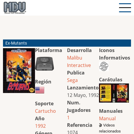
Pasar
al
contenido
principal
Ex-Mutants
Plataforma
Desarrolla
Iconos
Malibu
Informativos
Interactive
Publica
Carátulas
Sega
Región
Lanzamiento
12 Mayo, 1992
Num.
Soporte
Jugadores
Cartucho
Manuales
1
Año
Manual
Referencia
1992
🎬 Videos
relacionados
1074
Género