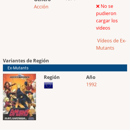
❌ No se
Acción
pudieron
cargar los
videos
Vídeos de Ex-
Mutants
Variantes de Región
Ex-Mutants
Región
Año
1992