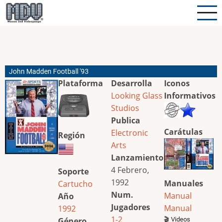
Pasar
al
contenido
principal
John Madden Football '93
Plataforma
Desarrolla
Iconos
Looking Glass
Informativos
Studios
Publica
Carátulas
Electronic
Región
Arts
Lanzamiento
4 Febrero,
Soporte
1992
Manuales
Cartucho
Num.
Manual
Año
Jugadores
Manual
1992
1-2
Género
🎬 Videos