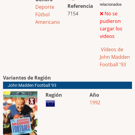
relacionados
Referencia
Deporte
7154
❌ No se
Fútbol
pudieron
Americano
cargar los
videos
Vídeos de
John Madden
Football '93
Variantes de Región
John Madden Football '93
Región
Año
1992