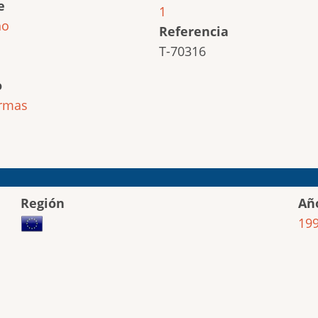
e
1
ho
Referencia
T-70316
o
ormas
Región
Añ
19