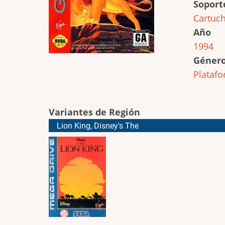
Soport
Cartuc
Año
1994
Géner
Plataf
Variantes de Región
Lion King, Disney's The