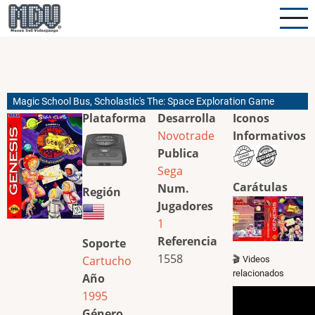
Pasar
al
contenido
principal
Magic School Bus, Scholastic's The: Space Exploration Game
Plataforma
Desarrolla
Iconos
Novotrade
Informativos
Publica
Sega
Carátulas
Num.
Región
Jugadores
1
Referencia
Soporte
1558
Cartucho
🎬 Videos
relacionados
Año
1995
Género