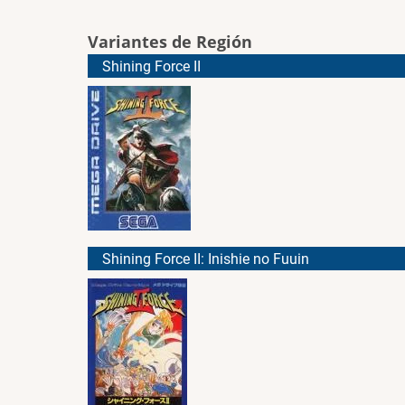
Variantes de Región
Shining Force II
Shining Force II: Inishie no Fuuin