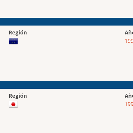
Región
Añ
19
Región
Añ
19