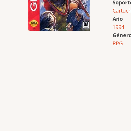
Soport
Cartuc
Año
1994
Géner
RPG