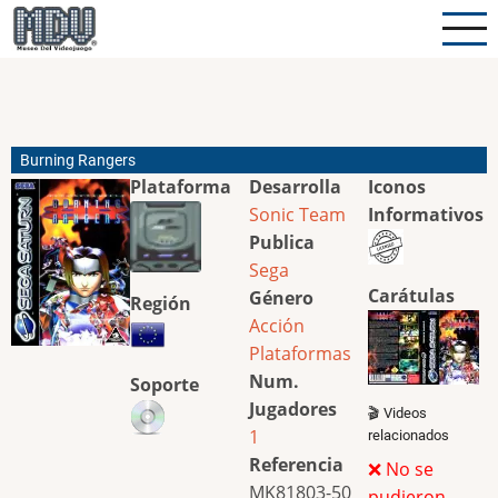
Pasar
al
contenido
principal
Burning Rangers
Plataforma
Desarrolla
Iconos
Sonic Team
Informativos
Publica
Sega
Carátulas
Género
Región
Acción
Plataformas
Num.
Soporte
Jugadores
🎬 Videos
1
relacionados
Referencia
❌ No se
MK81803-50
pudieron