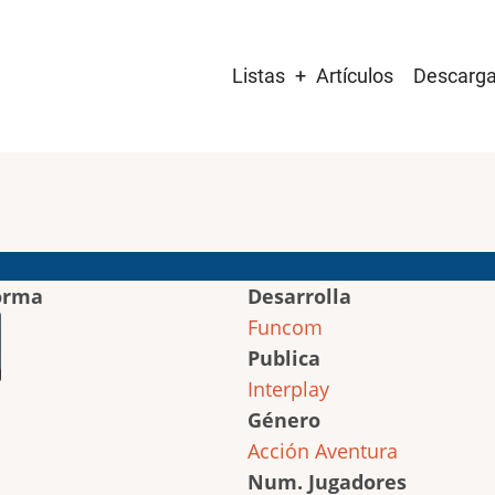
Main
Listas
Artículos
Descarg
navigation
orma
Desarrolla
Funcom
Publica
Interplay
Género
Acción
Aventura
Num. Jugadores