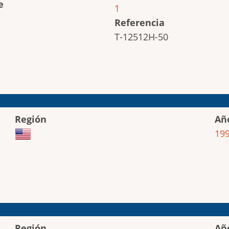
e
1
Referencia
T-12512H-50
Región
Añ
19
Región
Añ