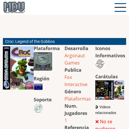
Pasar
al
contenido
principal
Croc: Legend of the Gobbos
Plataforma
Desarrolla
Iconos
Argonaut
Informativos
Games
Publica
Carátulas
Fox
Región
Interactive
Género
Plataformas
Soporte
Num.
🎬 Videos
Jugadores
relacionados
1
❌ No se
Referencia
pudieron