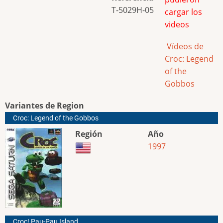
T-5029H-05
cargar los
videos
Vídeos de
Croc: Legend
of the
Gobbos
Variantes de Region
Croc: Legend of the Gobbos
Región
Año
1997
Croc! Pau-Pau Island