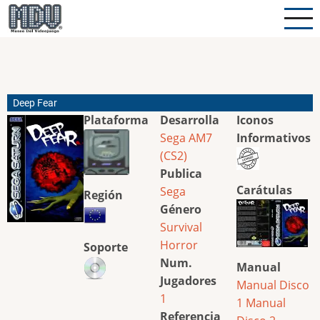
Pasar
al
contenido
principal
Deep Fear
Plataforma
Desarrolla
Iconos
Sega AM7
Informativos
(CS2)
Publica
Carátulas
Sega
Región
Género
Survival
Horror
Soporte
Num.
Manual
Jugadores
Manual Disco
1
1
Manual
Referencia