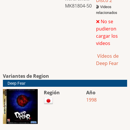
Disco 2
MK81804-50
🎬 Videos
relacionados
❌ No se
pudieron
cargar los
videos
Vídeos de
Deep Fear
Variantes de Region
Deep Fear
Región
Año
1998