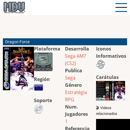
Pasar
al
contenido
principal
Dragon Force
Plataforma
Desarrolla
Iconos
Sega AM7
Informativos
(CS2)
Publica
Carátulas
Sega
Región
Género
Estratégia
RPG
Soporte
Num.
🎬 Videos
Jugadores
relacionados
1
Referencia