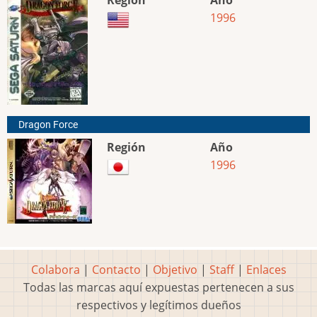
Región
Año
1996
Dragon Force
Región
Año
1996
Colabora
|
Contacto
|
Objetivo
|
Staff
|
Enlaces
Todas las marcas aquí expuestas pertenecen a sus
respectivos y legítimos dueños