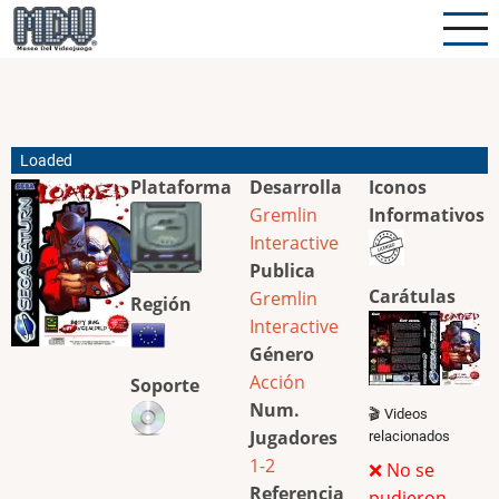
Pasar
al
contenido
principal
Loaded
Plataforma
Desarrolla
Iconos
Gremlin
Informativos
Interactive
Publica
Carátulas
Gremlin
Región
Interactive
Género
Acción
Soporte
Num.
🎬 Videos
Jugadores
relacionados
1-2
❌ No se
Referencia
pudieron