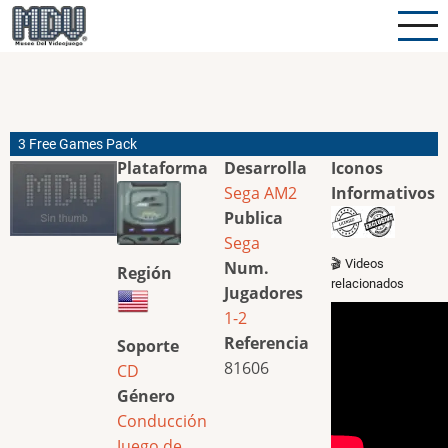
Pasar
al
contenido
principal
3 Free Games Pack
Plataforma
Desarrolla
Iconos
Sega AM2
Informativos
Publica
Sega
🎬 Videos
Num.
Región
relacionados
Jugadores
1-2
Referencia
Soporte
81606
CD
Género
Conducción
Juego de