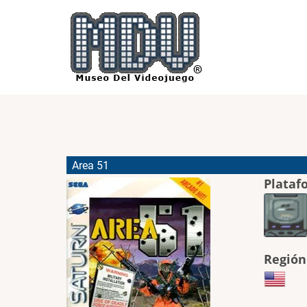
Pasar
al
contenido
principal
Area 51
Plataf
Región