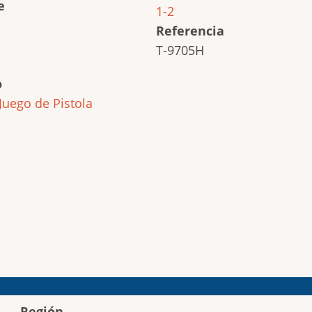
e
1-2
Referencia
T-9705H
o
Juego de Pistola
Región