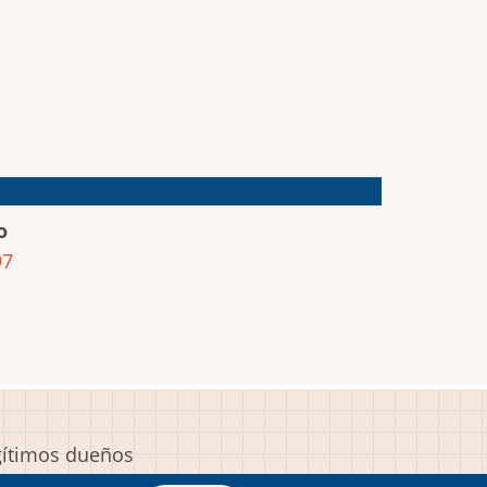
o
97
egítimos dueños
y