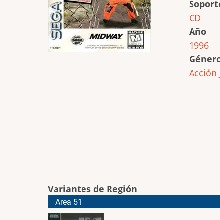
Soport
CD
Año
1996
Géner
Acción
Variantes de Región
Area 51