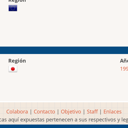
Región
Añ
19
Colabora
|
Contacto
|
Objetivo
|
Staff
|
Enlaces
as aquí expuestas pertenecen a sus respectivos y l
Idea, página, contenidos y diseños creados por
Mart