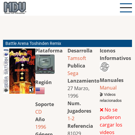
Pasar
al
contenido
principal
Battle Arena Toshinden Remix
Plataforma
Desarrolla
Iconos
Tamsoft
Informativos
Publica
Sega
Manuales
Lanzamiento
Región
Manual
27 Marzo,
🎬 Videos
1996
relacionados
Num.
Soporte
❌ No se
Jugadores
CD
pudieron
1-2
Año
cargar los
Referencia
1996
videos
81029
Género