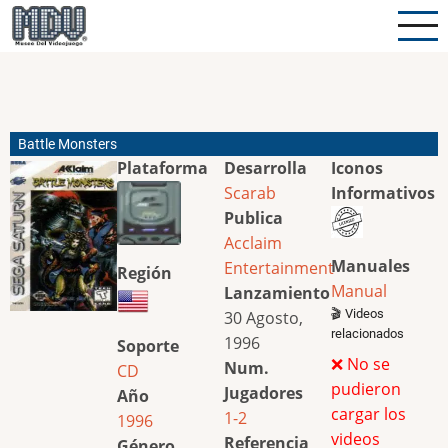
Pasar
al
contenido
principal
Battle Monsters
Plataforma
Desarrolla
Iconos
Scarab
Informativos
Publica
Acclaim
Manuales
Entertainment
Región
Manual
Lanzamiento
🎬 Videos
30 Agosto,
relacionados
1996
Soporte
❌ No se
Num.
CD
pudieron
Jugadores
Año
cargar los
1-2
1996
videos
Referencia
Género