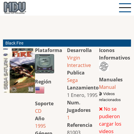
Pasar
al
contenido
principal
Black Fire
Plataforma
Desarrolla
Iconos
Virgin
Informativos
Interactive
Publica
Manuales
Sega
Región
Manual
Lanzamiento
🎬 Videos
1 Enero, 1995
relacionados
Num.
Soporte
❌ No se
Jugadores
CD
pudieron
1
Año
cargar los
Referencia
1995
videos
81003
Género