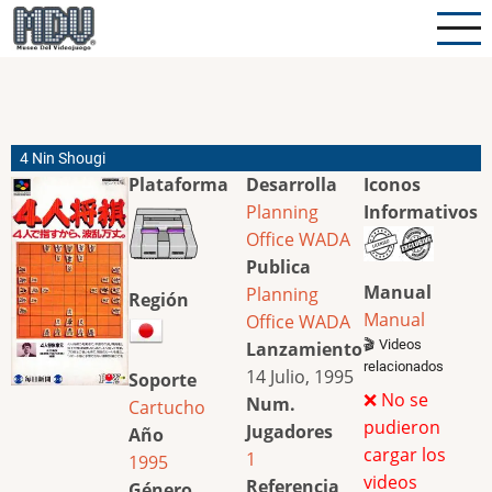
Pasar
al
contenido
principal
4 Nin Shougi
Plataforma
Desarrolla
Iconos
Planning
Informativos
Office WADA
Publica
Manual
Planning
Región
Manual
Office WADA
🎬 Videos
Lanzamiento
relacionados
14 Julio, 1995
Soporte
❌ No se
Num.
Cartucho
pudieron
Jugadores
Año
cargar los
1
1995
videos
Referencia
Género