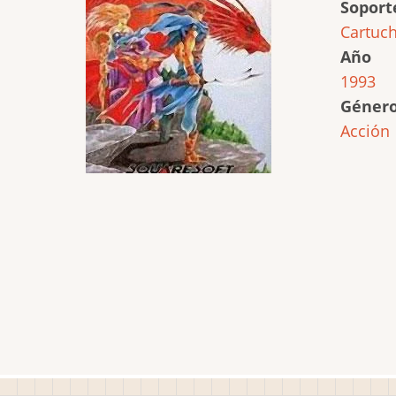
Soport
Cartuc
Año
1993
Géner
Acción