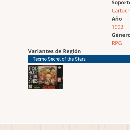
Soport
Cartuc
Año
1993
Géner
RPG
Variantes de Región
Tecmo Secret of the Stars