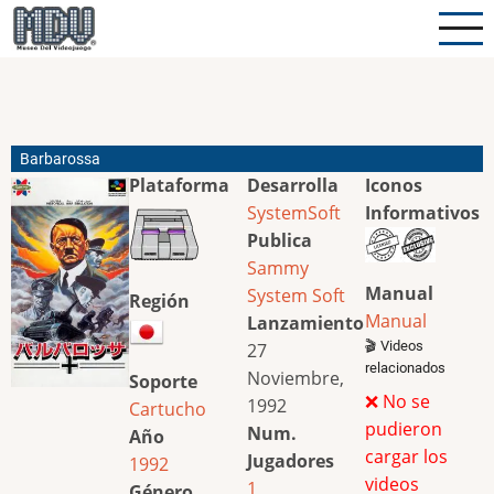
Pasar
al
contenido
principal
Barbarossa
Plataforma
Desarrolla
Iconos
SystemSoft
Informativos
Publica
Sammy
Manual
System Soft
Región
Manual
Lanzamiento
🎬 Videos
27
relacionados
Noviembre,
Soporte
❌ No se
1992
Cartucho
pudieron
Num.
Año
cargar los
Jugadores
1992
videos
1
Género